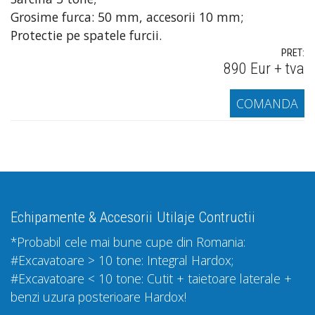
Grosime furca: 50 mm, accesorii 10 mm;
Protectie pe spatele furcii.
PRET:
890 Eur + tva
COMANDA
Echipamente & Accesorii
Utilaje Contructii
*Probabil cele mai bune cupe din Romania:
#Excavatoare > 10 tone: Integral Hardox;
#Excavatoare < 10 tone: Cutit + taietoare laterale +
benzi uzura posterioare Hardox!