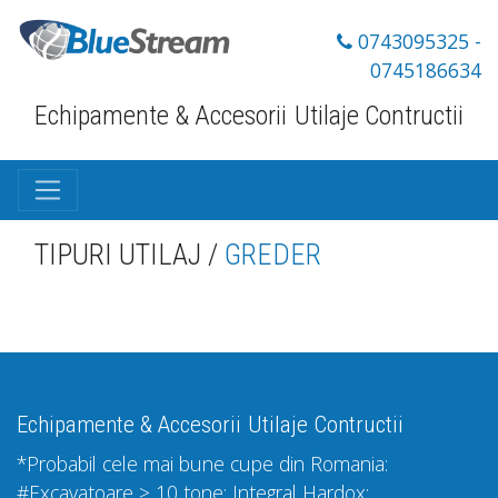
0743095325 -
0745186634
Echipamente & Accesorii
Utilaje Contructii
TIPURI UTILAJ /
GREDER
Echipamente & Accesorii
Utilaje Contructii
*Probabil cele mai bune cupe din Romania:
#Excavatoare > 10 tone: Integral Hardox;